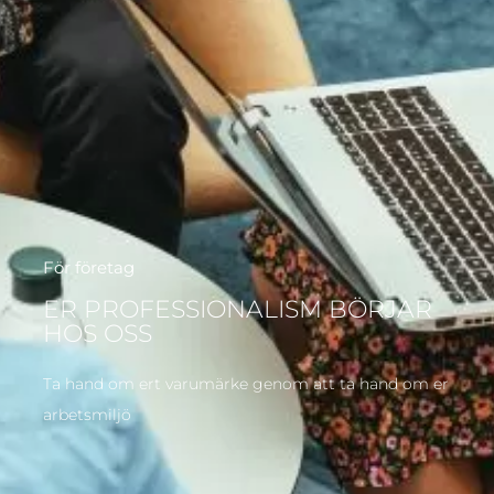
För företag
ER PROFESSIONALISM BÖRJAR
HOS OSS
Ta hand om ert varumärke genom att ta hand om er
arbetsmiljö