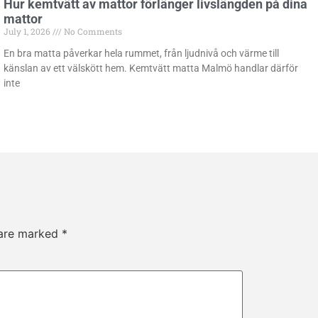
Hur kemtvätt av mattor förlänger livslängden på dina
mattor
July 1, 2026
No Comments
En bra matta påverkar hela rummet, från ljudnivå och värme till
känslan av ett välskött hem. Kemtvätt matta Malmö handlar därför
inte
 are marked
*