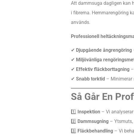
Att dammsuga dagligen kan hål
i fibrerna. Hemmarengöring ka
används.
Professionell heltäckningsma
✔
Djupgående ångrengöring
–
✔
Miljövänliga rengöringsme
✔
Effektiv fläckborttagning
– 
✔
Snabb torktid
– Minimerar s
Så Går En Prof
1️⃣
Inspektion
– Vi analyserar
2️⃣
Dammsugning
– Ytsmuts,
3️⃣
Fläckbehandling
– Vi beha