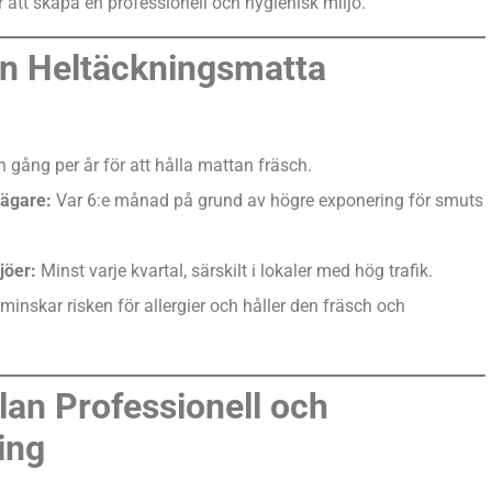
 att skapa en professionell och hygienisk miljö.
En Heltäckningsmatta
 gång per år för att hålla mattan fräsch.
sägare:
Var 6:e månad på grund av högre exponering för smuts
jöer:
Minst varje kvartal, särskilt i lokaler med hög trafik.
minskar risken för allergier och håller den fräsch och
lan Professionell och
ing