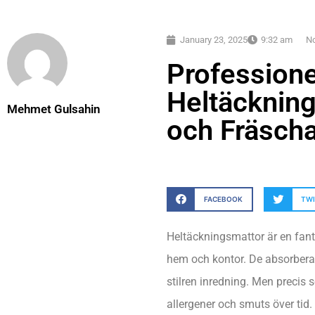
January 23, 2025
9:32 am
N
Professione
Heltäckning
Mehmet Gulsahin
och Fräsch
FACEBOOK
TW
Heltäckningsmattor är en fant
hem och kontor. De absorberar 
stilren inredning. Men precis
allergener och smuts över ti