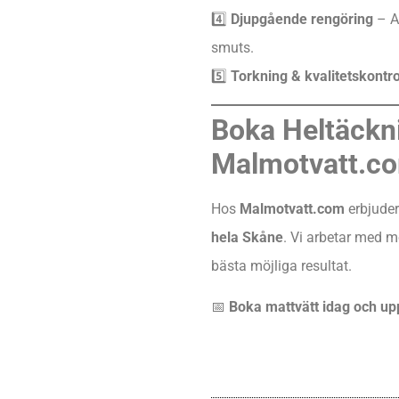
4️⃣
Djupgående rengöring
– Av
smuts.
5️⃣
Torkning & kvalitetskontro
Boka Heltäckn
Malmotvatt.c
Hos
Malmotvatt.com
erbjuder
hela Skåne
. Vi arbetar med 
bästa möjliga resultat.
📅
Boka mattvätt idag och upp