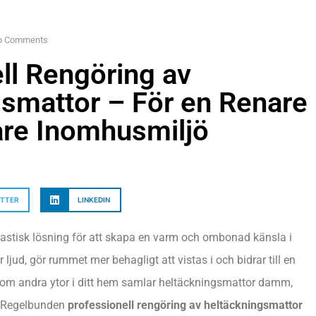
o Comments
ll Rengöring av
smattor – För en Renare
are Inomhusmiljö
ITTER
LINKEDIN
astisk lösning för att skapa en varm och ombonad känsla i
ljud, gör rummet mer behagligt att vistas i och bidrar till en
 som andra ytor i ditt hem samlar heltäckningsmattor damm,
d. Regelbunden
professionell rengöring av heltäckningsmattor