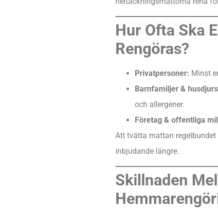
heltäckningsmattorna rena för
Hur Ofta Ska 
Rengöras?
Privatpersoner:
Minst en
Barnfamiljer & husdjur
och allergener.
Företag & offentliga mil
Att tvätta mattan regelbundet 
inbjudande längre.
Skillnaden Mel
Hemmarengör